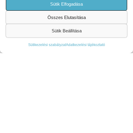
Sütik Elfogadása
Napok
Összes Elutasítása
TOVÁBB OLVASOM »
Sütik Beállítása
2026-08-02
Nincs hozzászólás
Sütikezelési szabályzat
Adatkezelési tájékoztató
Doktoranduszok kutatásai a