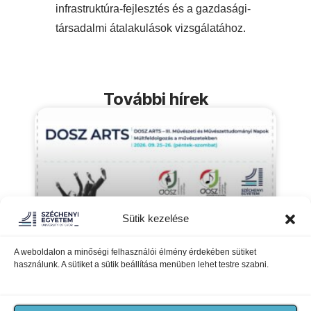
infrastruktúra-fejlesztés és a gazdasági-
társadalmi átalakulások vizsgálatához.
További hírek
Sütik kezelése
A weboldalon a minőségi felhasználói élmény érdekében sütiket
használunk. A sütiket a sütik beállítása menüben lehet testre szabni.
DOSZ ARTS – III. Művészeti
és Művészettudományi