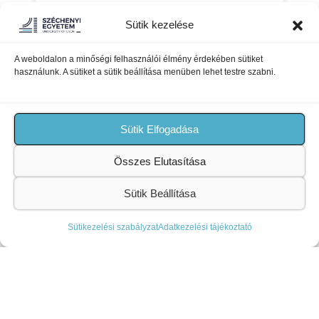
TOVÁBB OLVASOM »
Sütik kezelése
2026-08-02
Nincs hozzászólás
A weboldalon a minőségi felhasználói élmény érdekében sütiket
használunk. A sütiket a sütik beállítása menüben lehet testre szabni.
Sütik Elfogadása
Összes Elutasítása
Sütik Beállítása
Sütikezelési szabályzat
Adatkezelési tájékoztató
Doktoranduszok kutatásai a
10. Maribori Nemzetközi